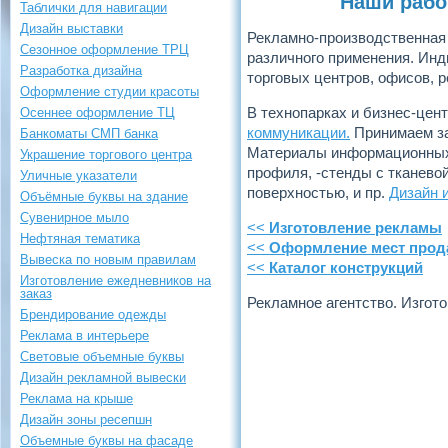
Наши рабо
Таблички для навигации
Дизайн выставки
Рекламно-производственная
Сезонное оформление ТРЦ
различного применения. Ин
Разработка дизайна
торговых центров, офисов, р
Оформление студии красоты
В технопарках и бизнес-це
Осеннее оформление ТЦ
коммуникации.
Принимаем за
Банкоматы СМП банка
Материалы информационных с
Украшение торгового центра
профиля, -стенды с тканево
Уличные указатели
поверхностью, и пр.
Дизайн 
Объёмные буквы на здание
Сувенирное мыло
<<
Изготовление рекламы
Нефтяная тематика
<<
Оформление мест прод
Вывеска по новым правилам
<<
Каталог конструкций
Изготовление ежедневников на
заказ
Рекламное агентство. Изгот
Брендирование одежды
Реклама в интерьере
Световые объемные буквы
Дизайн рекламной вывески
Реклама на крыше
Дизайн зоны ресепшн
Объемные буквы на фасаде