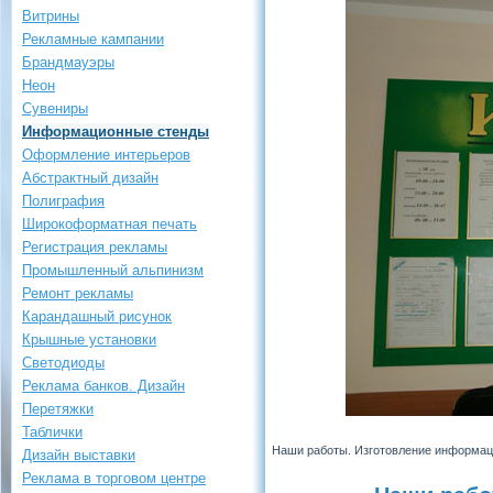
Витрины
Рекламные кампании
Брандмауэры
Неон
Сувениры
Информационные стенды
Оформление интерьеров
Абстрактный дизайн
Полиграфия
Широкоформатная печать
Регистрация рекламы
Промышленный альпинизм
Ремонт рекламы
Карандашный рисунок
Крышные установки
Светодиоды
Реклама банков. Дизайн
Перетяжки
Таблички
Наши работы. Изготовление информац
Дизайн выставки
Реклама в торговом центре