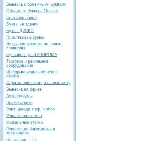
Вывеска с объемными буквами
Объемные буквы в Москве
Световое панно
Буквы на здании
Буквы ДИСКО
Пластиковые буквы
Наружная реклама по новым
правилам
Сувениры для ГАЗПРОМА
Торговое и рекламное
оборудование
Информационная офисная
стойка
Оформление стенда на выставку
Вывеска на фризе
Автоподиумы
Промо-стойки
Зона бренда shop in shop
Рекламная стелла
Уникальные стойки
Реклама на банкоматах и
терминалах
Навигация в ТЦ