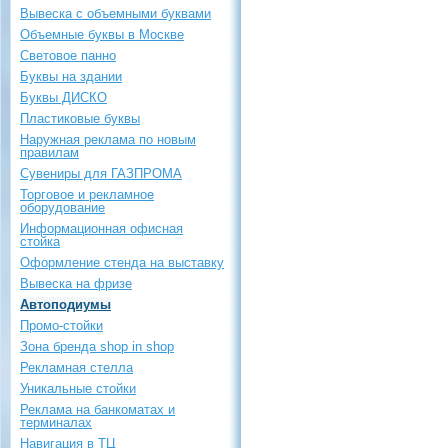
Вывеска с объемными буквами
Объемные буквы в Москве
Световое панно
Буквы на здании
Буквы ДИСКО
Пластиковые буквы
Наружная реклама по новым
правилам
Сувениры для ГАЗПРОМА
Торговое и рекламное
оборудование
Информационная офисная
стойка
Оформление стенда на выставку
Вывеска на фризе
Автоподиумы
Промо-стойки
Зона бренда shop in shop
Рекламная стелла
Уникальные стойки
Реклама на банкоматах и
терминалах
Навигация в ТЦ