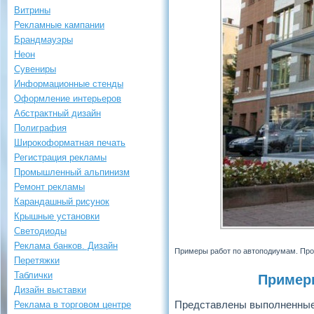
Витрины
Рекламные кампании
Брандмауэры
Неон
Сувениры
Информационные стенды
Оформление интерьеров
Абстрактный дизайн
Полиграфия
Широкоформатная печать
Регистрация рекламы
Промышленный альпинизм
Ремонт рекламы
Карандашный рисунок
Крышные установки
Светодиоды
Реклама банков. Дизайн
Примеры работ по автоподиумам. Про
Перетяжки
Таблички
Примеры
Дизайн выставки
Представлены выполненные 
Реклама в торговом центре