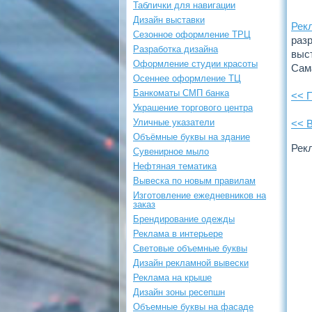
Таблички для навигации
Дизайн выставки
Рек
Сезонное оформление ТРЦ
раз
Разработка дизайна
выс
Оформление студии красоты
Сам
Осеннее оформление ТЦ
Банкоматы СМП банка
<< 
Украшение торгового центра
Уличные указатели
<< 
Объёмные буквы на здание
Рек
Сувенирное мыло
Нефтяная тематика
Вывеска по новым правилам
Изготовление ежедневников на
заказ
Брендирование одежды
Реклама в интерьере
Световые объемные буквы
Дизайн рекламной вывески
Реклама на крыше
Дизайн зоны ресепшн
Объемные буквы на фасаде