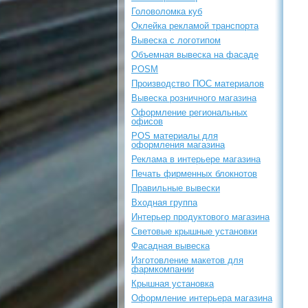
Головоломка куб
Оклейка рекламой транспорта
Вывеска с логотипом
Объемная вывеска на фасаде
POSM
Производство ПОС материалов
Вывеска розничного магазина
Оформление региональных
офисов
POS материалы для
оформления магазина
Реклама в интерьере магазина
Печать фирменных блокнотов
Правильные вывески
Входная группа
Интерьер продуктового магазина
Световые крышные установки
Фасадная вывеска
Изготовление макетов для
фармкомпании
Крышная установка
Оформление интерьера магазина