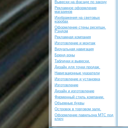
Вывески на фасаде по закону
Рекламное оформление
магазинов
Изображения на световых
коробах
Оформление стены ресепшн.
Рэндом
Рекламная компания
Изготовление и монтаж
Визуальная навигация
Бренд-зоны
Таблички и вывески.
Дизайн для точки продаж.
Навигационные указатели
Изготовление и установка
Изготовление
Дизайн и изготовление
Фирменный стиль компании.
Объемные буквы
Островок в торговом зале.
Оформление павильона МТС под
ключ