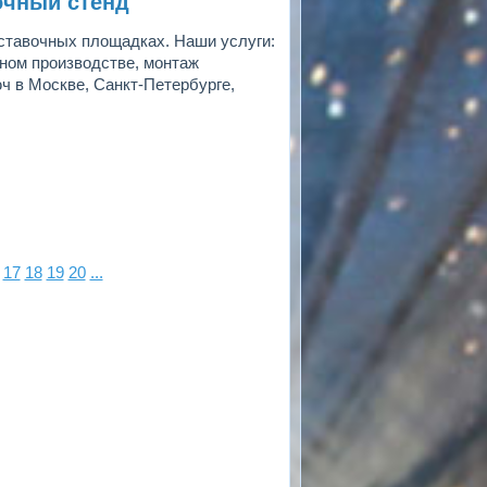
очный стенд
ставочных площадках. Наши услуги:
нном производстве, монтаж
ч в Москве, Санкт-Петербурге,
17
18
19
20
...