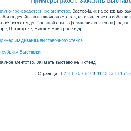
Примеры работ. Заказать выстав
ламно-производственное агентство
. Застройщик на основных вы
работка дизайна выставочного стенда, изготовление на собстве
тавочного стенда. Большой опыт оформления выставок [под клю
аре, Пятигорске, Нижнем Новгороде и др.
Пример
3D дизайна
выставочного стенда
В рубрику
Выставки
ламное агентство. Заказать выставочный стенд
Страница:
1
2
3
4
5
6
7
8
9
10
11
12
13
14
15
16