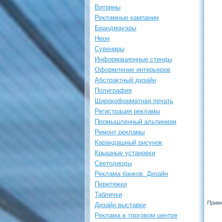
Витрины
Рекламные кампании
Брандмауэры
Неон
Сувениры
Информационные стенды
Оформление интерьеров
Абстрактный дизайн
Полиграфия
Широкоформатная печать
Регистрация рекламы
Промышленный альпинизм
Ремонт рекламы
Карандашный рисунок
Крышные установки
Светодиоды
Реклама банков. Дизайн
Перетяжки
Таблички
Приме
Дизайн выставки
Реклама в торговом центре