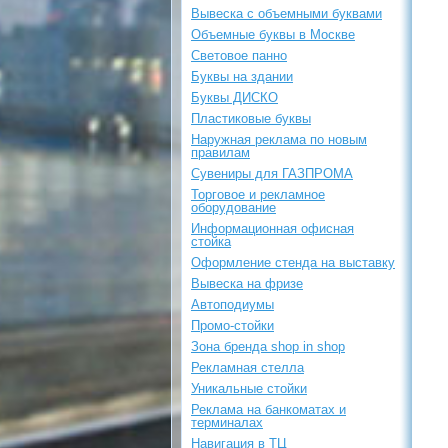
Вывеска с объемными буквами
Объемные буквы в Москве
Световое панно
Буквы на здании
Буквы ДИСКО
Пластиковые буквы
Наружная реклама по новым
правилам
Сувениры для ГАЗПРОМА
Торговое и рекламное
оборудование
Информационная офисная
стойка
Оформление стенда на выставку
Вывеска на фризе
Автоподиумы
Промо-стойки
Зона бренда shop in shop
Рекламная стелла
Уникальные стойки
Реклама на банкоматах и
терминалах
Навигация в ТЦ