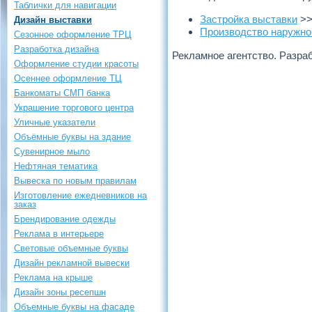
Таблички для навигации
Застройка выставки
>
Дизайн выставки
Производство наружно
Сезонное оформление ТРЦ
Разработка дизайна
Рекламное агентство. Разра
Оформление студии красоты
Осеннее оформление ТЦ
Банкоматы СМП банка
Украшение торгового центра
Уличные указатели
Объёмные буквы на здание
Сувенирное мыло
Нефтяная тематика
Вывеска по новым правилам
Изготовление ежедневников на
заказ
Брендирование одежды
Реклама в интерьере
Световые объемные буквы
Дизайн рекламной вывески
Реклама на крыше
Дизайн зоны ресепшн
Объемные буквы на фасаде