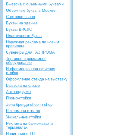
Вывеска с объемными буквами
Объемные буквы в Москве
Световое панно
Буквы на здании
Буквы ДИСКО
Пластиковые буквы
Наружная реклама по новым
правилам
Сувениры для ГАЗПРОМА
Торговое и рекламное
оборудование
Информационная офисная
стойка
Оформление стенда на выставку
Вывеска на фризе
Автоподиумы
Промо-стойки
Зона бренда shop in shop
Рекламная стелла
Уникальные стойки
Реклама на банкоматах и
терминалах
Навигация в ТЦ