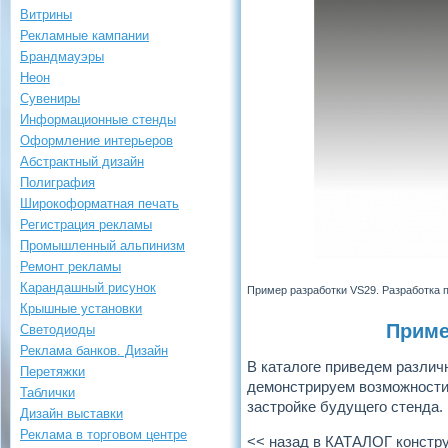
Витрины
Рекламные кампании
Брандмауэры
Неон
Сувениры
Информационные стенды
Оформление интерьеров
Абстрактный дизайн
Полиграфия
Широкоформатная печать
Регистрация рекламы
Промышленный альпинизм
Ремонт рекламы
Карандашный рисунок
Пример разработки VS29. Разработка 
Крышные установки
Приме
Светодиоды
Реклама банков. Дизайн
В каталоге приведем различ
Перетяжки
демонстрируем возможности,
Таблички
застройке будущего стенда.
Дизайн выставки
Реклама в торговом центре
<< назад в КАТАЛОГ констр