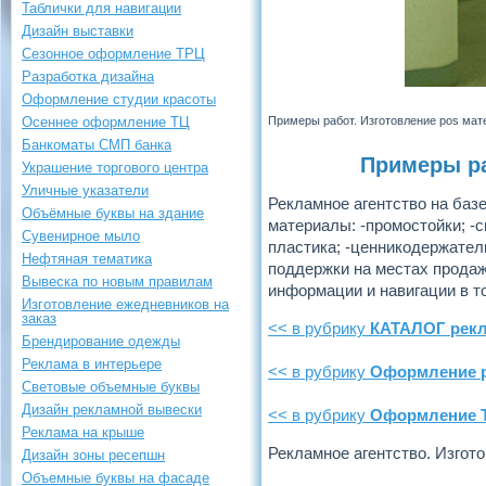
Таблички для навигации
Дизайн выставки
Сезонное оформление ТРЦ
Разработка дизайна
Оформление студии красоты
Осеннее оформление ТЦ
Примеры работ. Изготовление pos мат
Банкоматы СМП банка
Примеры ра
Украшение торгового центра
Уличные указатели
Рекламное агентство на баз
Объёмные буквы на здание
материалы: -промостойки; -
Сувенирное мыло
пластика; -ценникодержател
Нефтяная тематика
поддержки на местах прода
Вывеска по новым правилам
информации и навигации в то
Изготовление ежедневников на
заказ
<< в рубрику
КАТАЛОГ рекл
Брендирование одежды
Реклама в интерьере
<< в рубрику
Оформление 
Световые объемные буквы
Дизайн рекламной вывески
<< в рубрику
Оформление 
Реклама на крыше
Рекламное агентство. Изгот
Дизайн зоны ресепшн
Объемные буквы на фасаде